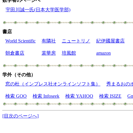
数学者のページへ
宇田川誠一氏(日本大学医学部)
書店
World Scientific
有隣社
ニュートリノ
紀伊國屋書店
朝倉書店
裳華房
培風館
amazon
学外（その他）
窓の杜（インプレス社オンラインソフト集）
秀まるおの
検索 GOO
検索 Infoseek
検索 YAHOO
検索 ISIZE
Gm
[目次のページへ]