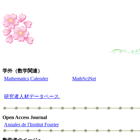
学外（数学関連）
Mathematics Calender
MathSciNet
研究者人材データベース
Open Access Journal
Annales de l'Institut Fourier